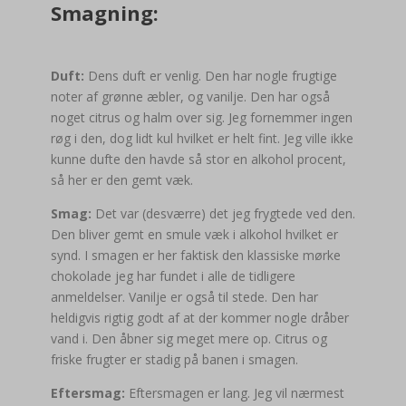
Smagning:
Duft:
Dens duft er venlig. Den har nogle frugtige
noter af grønne æbler, og vanilje. Den har også
noget citrus og halm over sig. Jeg fornemmer ingen
røg i den, dog lidt kul hvilket er helt fint. Jeg ville ikke
kunne dufte den havde så stor en alkohol procent,
så her er den gemt væk.
Smag:
Det var (desværre) det jeg frygtede ved den.
Den bliver gemt en smule væk i alkohol hvilket er
synd. I smagen er her faktisk den klassiske mørke
chokolade jeg har fundet i alle de tidligere
anmeldelser. Vanilje er også til stede. Den har
heldigvis rigtig godt af at der kommer nogle dråber
vand i. Den åbner sig meget mere op. Citrus og
friske frugter er stadig på banen i smagen.
Eftersmag:
Eftersmagen er lang. Jeg vil nærmest