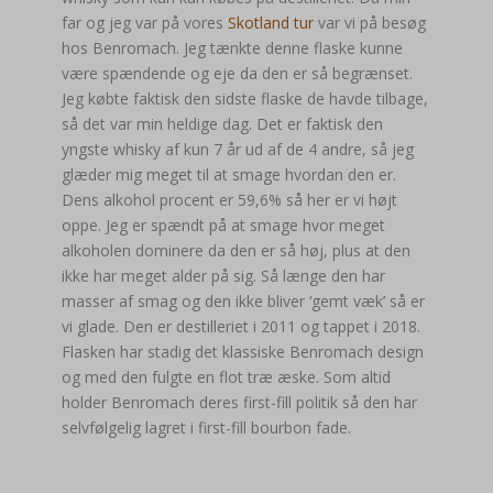
far og jeg var på vores
Skotland tur
var vi på besøg
hos Benromach. Jeg tænkte denne flaske kunne
være spændende og eje da den er så begrænset.
Jeg købte faktisk den sidste flaske de havde tilbage,
så det var min heldige dag. Det er faktisk den
yngste whisky af kun 7 år ud af de 4 andre, så jeg
glæder mig meget til at smage hvordan den er.
Dens alkohol procent er 59,6% så her er vi højt
oppe. Jeg er spændt på at smage hvor meget
alkoholen dominere da den er så høj, plus at den
ikke har meget alder på sig. Så længe den har
masser af smag og den ikke bliver ‘gemt væk’ så er
vi glade. Den er destilleriet i 2011 og tappet i 2018.
Flasken har stadig det klassiske Benromach design
og med den fulgte en flot træ æske. Som altid
holder Benromach deres first-fill politik så den har
selvfølgelig lagret i first-fill bourbon fade.