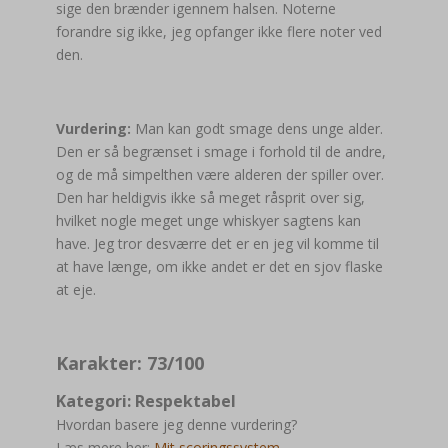
sige den brænder igennem halsen. Noterne
forandre sig ikke, jeg opfanger ikke flere noter ved
den.
Vurdering:
Man kan godt smage dens unge alder.
Den er så begrænset i smage i forhold til de andre,
og de må simpelthen være alderen der spiller over.
Den har heldigvis ikke så meget råsprit over sig,
hvilket nogle meget unge whiskyer sagtens kan
have. Jeg tror desværre det er en jeg vil komme til
at have længe, om ikke andet er det en sjov flaske
at eje.
Karakter: 73/100
Kategori: Respektabel
Hvordan basere jeg denne vurdering?
Læs mere her:
Mit scoringssystem