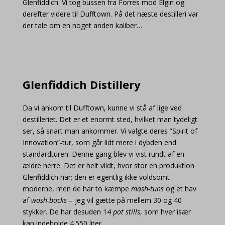
Glenfiddich. Vi tog bussen fra Forres mod Elgin og
derefter videre til Dufftown. På det næste destilleri var
der tale om en noget anden kaliber…
Glenfiddich Distillery
Da vi ankom til Dufftown, kunne vi stå af lige ved
destilleriet. Det er et enormt sted, hvilket man tydeligt
ser, så snart man ankommer. Vi valgte deres ”Spirit of
Innovation”-tur, som går lidt mere i dybden end
standardturen. Denne gang blev vi vist rundt af en
ældre herre. Det er helt vildt, hvor stor en produktion
Glenfiddich har; den er egentlig ikke voldsomt
moderne, men de har to kæmpe
mash-tuns
og et hav
af
wash-backs
– jeg vil gætte på mellem 30 og 40
stykker. De har desuden 14
pot stills
, som hver især
kan indeholde 4.550 liter.