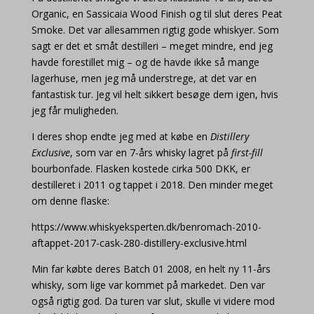
Organic, en Sassicaia Wood Finish og til slut deres Peat
Smoke. Det var allesammen rigtig gode whiskyer. Som
sagt er det et småt destilleri – meget mindre, end jeg
havde forestillet mig – og de havde ikke så mange
lagerhuse, men jeg må understrege, at det var en
fantastisk tur. Jeg vil helt sikkert besøge dem igen, hvis
jeg får muligheden.
I deres shop endte jeg med at købe en
Distillery
Exclusive
, som var en 7-års whisky lagret på
first-fill
bourbonfade. Flasken kostede cirka 500 DKK, er
destilleret i 2011 og tappet i 2018. Den minder meget
om denne flaske:
https://www.whiskyeksperten.dk/benromach-2010-
aftappet-2017-cask-280-distillery-exclusive.html
Min far købte deres Batch 01 2008, en helt ny 11-års
whisky, som lige var kommet på markedet. Den var
også rigtig god. Da turen var slut, skulle vi videre mod