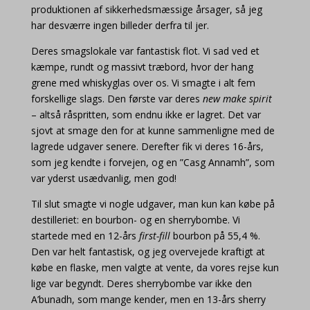
produktionen af sikkerhedsmæssige årsager, så jeg
har desværre ingen billeder derfra til jer.
Deres smagslokale var fantastisk flot. Vi sad ved et
kæmpe, rundt og massivt træbord, hvor der hang
grene med whiskyglas over os. Vi smagte i alt fem
forskellige slags. Den første var deres
new make spirit
– altså råspritten, som endnu ikke er lagret. Det var
sjovt at smage den for at kunne sammenligne med de
lagrede udgaver senere. Derefter fik vi deres 16-års,
som jeg kendte i forvejen, og en ”Casg Annamh”, som
var yderst usædvanlig, men god!
Til slut smagte vi nogle udgaver, man kun kan købe på
destilleriet: en bourbon- og en sherrybombe. Vi
startede med en 12-års
first-fill
bourbon på 55,4 %.
Den var helt fantastisk, og jeg overvejede kraftigt at
købe en flaske, men valgte at vente, da vores rejse kun
lige var begyndt. Deres sherrybombe var ikke den
A’bunadh, som mange kender, men en 13-års sherry