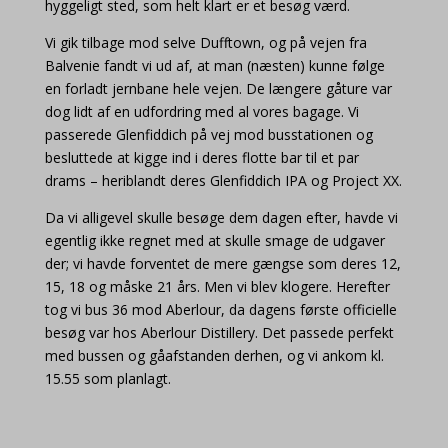
hyggeligt sted, som helt klart er et besøg værd.
Vi gik tilbage mod selve Dufftown, og på vejen fra
Balvenie fandt vi ud af, at man (næsten) kunne følge
en forladt jernbane hele vejen. De længere gåture var
dog lidt af en udfordring med al vores bagage. Vi
passerede Glenfiddich på vej mod busstationen og
besluttede at kigge ind i deres flotte bar til et par
drams – heriblandt deres Glenfiddich IPA og Project XX.
Da vi alligevel skulle besøge dem dagen efter, havde vi
egentlig ikke regnet med at skulle smage de udgaver
der; vi havde forventet de mere gængse som deres 12,
15, 18 og måske 21 års. Men vi blev klogere. Herefter
tog vi bus 36 mod Aberlour, da dagens første officielle
besøg var hos Aberlour Distillery. Det passede perfekt
med bussen og gåafstanden derhen, og vi ankom kl.
15.55 som planlagt.