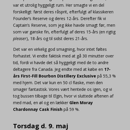
var et utrolig hyggeligt rum. Her smagte vi en del
forskelligt: først deres råsprit, efterfulgt af klassikeren
Founder’s Reserve og deres 12-års. Derefter fik vi
Captain’s Reserve, som jeg ikke havde smagt før, men
som var ganske fin, efterfulgt af deres 15-års (en rigtig
pleaser
), 18-års og til sidst deres 21-års.
Det var en virkelig god smagning, hvor intet føltes
forhastet. Vi endte faktisk med at gå 30 minutter over
tid, fordi vi havde det så hyggeligt med de to andre
deltagere fra Canada. Jeg endte med at købe en
17-
års First-Fill Bourbon Distillery Exclusive
på 55,3 %
med hjem. Det var kun en 50 cl flaske, men den
smager fantastisk. Vores vært hentede os igen, og vi
tog bussen tilbage til Elgin, hvor vi sluttede aftenen af
med mad, en øl og en lækker
Glen Moray
Chardonnay Cask Finish
på 59 %.
Torsdag d. 9. maj