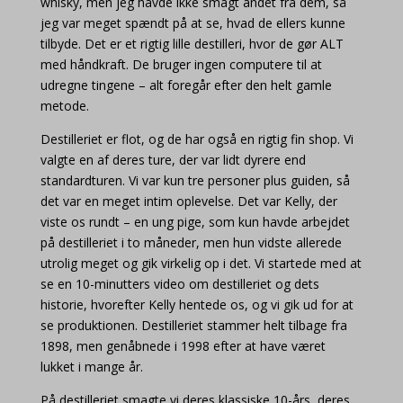
whisky, men jeg havde ikke smagt andet fra dem, så
jeg var meget spændt på at se, hvad de ellers kunne
tilbyde. Det er et rigtig lille destilleri, hvor de gør ALT
med håndkraft. De bruger ingen computere til at
udregne tingene – alt foregår efter den helt gamle
metode.
Destilleriet er flot, og de har også en rigtig fin shop. Vi
valgte en af deres ture, der var lidt dyrere end
standardturen. Vi var kun tre personer plus guiden, så
det var en meget intim oplevelse. Det var Kelly, der
viste os rundt – en ung pige, som kun havde arbejdet
på destilleriet i to måneder, men hun vidste allerede
utrolig meget og gik virkelig op i det. Vi startede med at
se en 10-minutters video om destilleriet og dets
historie, hvorefter Kelly hentede os, og vi gik ud for at
se produktionen. Destilleriet stammer helt tilbage fra
1898, men genåbnede i 1998 efter at have været
lukket i mange år.
På destilleriet smagte vi deres klassiske 10-års, deres