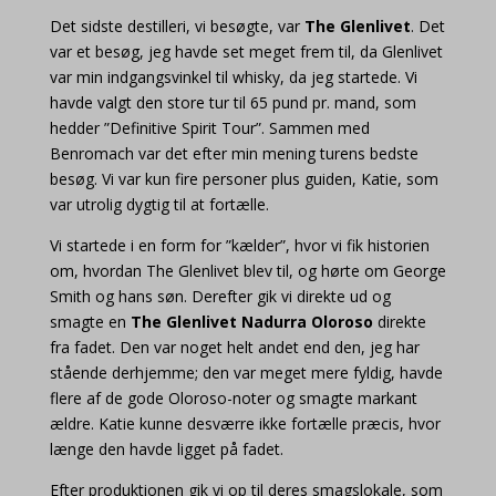
Det sidste destilleri, vi besøgte, var
The Glenlivet
. Det
var et besøg, jeg havde set meget frem til, da Glenlivet
var min indgangsvinkel til whisky, da jeg startede. Vi
havde valgt den store tur til 65 pund pr. mand, som
hedder ”Definitive Spirit Tour”. Sammen med
Benromach var det efter min mening turens bedste
besøg. Vi var kun fire personer plus guiden, Katie, som
var utrolig dygtig til at fortælle.
Vi startede i en form for ”kælder”, hvor vi fik historien
om, hvordan The Glenlivet blev til, og hørte om George
Smith og hans søn. Derefter gik vi direkte ud og
smagte en
The Glenlivet Nadurra Oloroso
direkte
fra fadet. Den var noget helt andet end den, jeg har
stående derhjemme; den var meget mere fyldig, havde
flere af de gode Oloroso-noter og smagte markant
ældre. Katie kunne desværre ikke fortælle præcis, hvor
længe den havde ligget på fadet.
Efter produktionen gik vi op til deres smagslokale, som