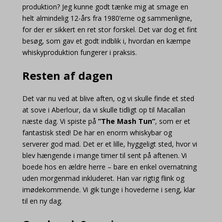
produktion? Jeg kunne godt tænke mig at smage en
helt almindelig 12-års fra 1980’erne og sammenligne,
for der er sikkert en ret stor forskel. Det var dog et fint
besøg, som gav et godt indblik i, hvordan en kæmpe
whiskyproduktion fungerer i praksis.
Resten af dagen
Det var nu ved at blive aften, og vi skulle finde et sted
at sove i Aberlour, da vi skulle tidligt op til Macallan
næste dag. Vi spiste på
”The Mash Tun”
, som er et
fantastisk sted! De har en enorm whiskybar og
serverer god mad. Det er et lille, hyggeligt sted, hvor vi
blev hængende i mange timer til sent på aftenen. Vi
boede hos en ældre herre – bare en enkel overnatning
uden morgenmad inkluderet. Han var rigtig flink og
imødekommende. Vi gik tunge i hovederne i seng, klar
til en ny dag.