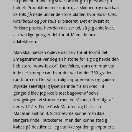
30 pund pr. mand, og vi var omkring 10 personer på
holdet. Produktionen er enorm, alt skinner, og man kan
se folk gå nede under de store plader, hvor
mash-tuns
,
washbacks
og
pot stills
er placeret. Det er svært at
forklare præcis, hvordan det ser ud, så jeg anbefaler,
at man lige googler det for at få en idé om
arkitekturen.
Man skal næsten opleve det selv for at forstå det.
Smagsrummet var dog en historie for sig og havde den
helt store “wow-faktor”. Det føltes, som om man var
inde i et kæmpe rør, hvor der var tønder 360 grader
rundt om én. Det var utrolig imponerende, og guiden
styrede selvfølgelig lyset derinde fra sin iPad. Til
gengæld blev jeg ikke blæst bagover af selve
smagningen. Vi startede med en råsprit, efterfulgt af
deres 12-års Triple Cask Matured og til slut en
Macallan Edition 4. Sidstnævnte kunne man ikke
længere finde i butikkerne, men den kunne stadig
købes på destilleriet. Jeg var ikke synderligt imponeret