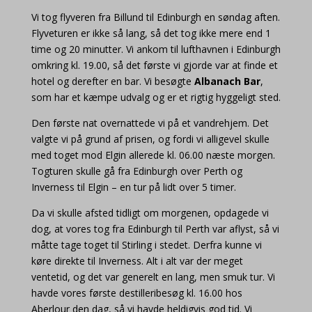
Vi tog flyveren fra Billund til Edinburgh en søndag aften.
Flyveturen er ikke så lang, så det tog ikke mere end 1
time og 20 minutter. Vi ankom til lufthavnen i Edinburgh
omkring kl. 19.00, så det første vi gjorde var at finde et
hotel og derefter en bar. Vi besøgte
Albanach Bar
,
som har et kæmpe udvalg og er et rigtig hyggeligt sted.
Den første nat overnattede vi på et vandrehjem. Det
valgte vi på grund af prisen, og fordi vi alligevel skulle
med toget mod Elgin allerede kl. 06.00 næste morgen.
Togturen skulle gå fra Edinburgh over Perth og
Inverness til Elgin – en tur på lidt over 5 timer.
Da vi skulle afsted tidligt om morgenen, opdagede vi
dog, at vores tog fra Edinburgh til Perth var aflyst, så vi
måtte tage toget til Stirling i stedet. Derfra kunne vi
køre direkte til Inverness. Alt i alt var der meget
ventetid, og det var generelt en lang, men smuk tur. Vi
havde vores første destilleribesøg kl. 16.00 hos
Aberlour den dag, så vi havde heldigvis god tid. Vi