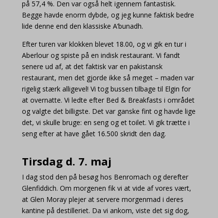
på 57,4 %. Den var også helt igennem fantastisk.
Begge havde enorm dybde, og jeg kunne faktisk bedre
lide denne end den klassiske A’bunadh.
Efter turen var klokken blevet 18.00, og vi gik en tur i
Aberlour og spiste på en indisk restaurant. Vi fandt
senere ud af, at det faktisk var en pakistansk
restaurant, men det gjorde ikke så meget – maden var
rigelig stærk alligevel! Vi tog bussen tilbage til Elgin for
at overnatte. Vi ledte efter Bed & Breakfasts i området
og valgte det billigste. Det var ganske fint og havde lige
det, vi skulle bruge: en seng og et toilet. Vi gik trætte i
seng efter at have gået 16.500 skridt den dag.
Tirsdag d. 7. maj
I dag stod den på besøg hos Benromach og derefter
Glenfiddich. Om morgenen fik vi at vide af vores vært,
at Glen Moray plejer at servere morgenmad i deres
kantine på destilleriet. Da vi ankom, viste det sig dog,