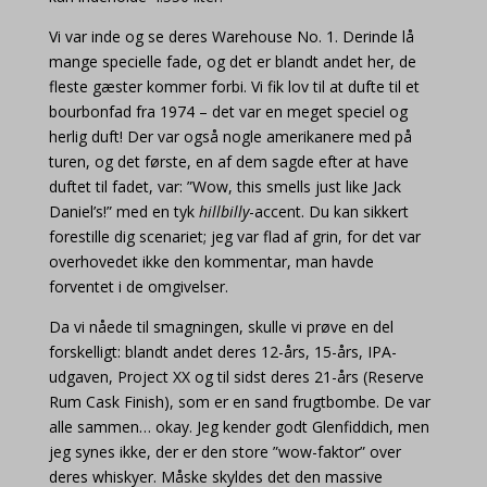
Vi var inde og se deres Warehouse No. 1. Derinde lå
mange specielle fade, og det er blandt andet her, de
fleste gæster kommer forbi. Vi fik lov til at dufte til et
bourbonfad fra 1974 – det var en meget speciel og
herlig duft! Der var også nogle amerikanere med på
turen, og det første, en af dem sagde efter at have
duftet til fadet, var: ”Wow, this smells just like Jack
Daniel’s!” med en tyk
hillbilly
-accent. Du kan sikkert
forestille dig scenariet; jeg var flad af grin, for det var
overhovedet ikke den kommentar, man havde
forventet i de omgivelser.
Da vi nåede til smagningen, skulle vi prøve en del
forskelligt: blandt andet deres 12-års, 15-års, IPA-
udgaven, Project XX og til sidst deres 21-års (Reserve
Rum Cask Finish), som er en sand frugtbombe. De var
alle sammen… okay. Jeg kender godt Glenfiddich, men
jeg synes ikke, der er den store ”wow-faktor” over
deres whiskyer. Måske skyldes det den massive