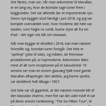
Det første, man ser, når man ankommer til Macallan,
er en lang vej, hvor de ikoniske tage toner frem i
baggrunden. Det var allerede der et imponerende syn.
Deres nye byggeri stod færdigt i juni 2018, og jeg var
komplet overvældet over, hvor moderne det hele var.
Guiden, som fulgte os rundt, kunne styre alt fra sin
iPad – det siger vist lidt om niveauet.
Når man bygger et destilleri i 2018, kan man næsten
forestille sig, hvordan turen foregår. Det hele er
“spritnyt” (joke til side), og måden, de fremviser
produktionen på, er topmoderne. Ankomsten føles
mest af alt som receptionen på et luksushotel. Til
venstre ser man en enorm glasvæg fyldt med gamle
Macallan-aftapninger; den ældste, jeg kunne spotte,
var destilleret helt tilbage i 1857.
Det hele var så gigantisk, at det næsten mistede lidt af
den klassiske charme, men flot var det uden tvivl! Vi var
på deres eneste rundvisning, “The Six Pillars Tour”, til