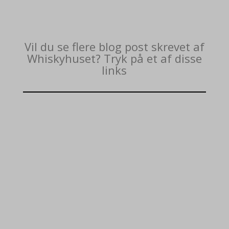
Vil du se flere blog post skrevet af
Whiskyhuset? Tryk på et af disse
links
←
Guide til mit scoringssystem
Rundvisning hos Fary Lochan
→