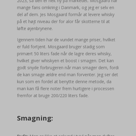
2023, så den er helt ny på markedet. Mosgaard har
mange fans omkring i Danmark, og jeg er selv en
del af dem. Jes Mosgaard formår at levere whisky
på et højt niveau der for alor får skotterne til at
løfte øjenbrynene.
Igennem tiden har de vundet mange priser, hvilket
er fuld fortjent. Mosgaard bruger stadig som
primært 50 liters fade når de lagre deres whisky,
hvilket giver whiskyen et boost i smagen. Det kan
godt snyde forbrugeren når man smager dem, fordi
de kan smage ældre end man forventer. Jeg ser det
kun som en fordel at benytte denne metode, da
man kan få flere noter frem hurtigere i processen
fremfor at bruge 200/220 liters fade.
Smagning: