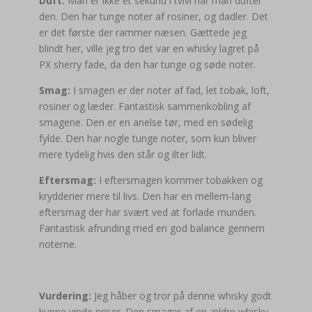
Duft:
Man er ikke et sekund i tvivl når man dufter
den. Den har tunge noter af rosiner, og dadler. Det
er det første der rammer næsen. Gættede jeg
blindt her, ville jeg tro det var en whisky lagret på
PX sherry fade, da den har tunge og søde noter.
Smag:
I smagen er der noter af fad, let tobak, loft,
rosiner og læder. Fantastisk sammenkobling af
smagene. Den er en anelse tør, med en sødelig
fylde. Den har nogle tunge noter, som kun bliver
mere tydelig hvis den står og ilter lidt.
Eftersmag:
I eftersmagen kommer tobakken og
krydderier mere til livs. Den har en mellem-lang
eftersmag der har svært ved at forlade munden.
Fantastisk afrunding med en god balance gennem
noterne.
Vurdering:
Jeg håber og tror på denne whisky godt
kunne vinde priser. Den smager af en ældre whisky,