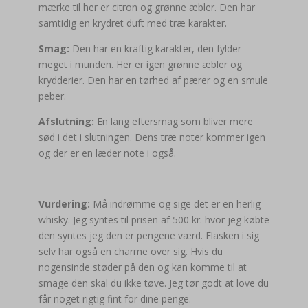
mærke til her er citron og grønne æbler. Den har
samtidig en krydret duft med træ karakter.
Smag:
Den har en kraftig karakter, den fylder
meget i munden. Her er igen grønne æbler og
krydderier. Den har en tørhed af pærer og en smule
peber.
Afslutning:
En lang eftersmag som bliver mere
sød i det i slutningen. Dens træ noter kommer igen
og der er en læder note i også.
Vurdering:
Må indrømme og sige det er en herlig
whisky. Jeg syntes til prisen af 500 kr. hvor jeg købte
den syntes jeg den er pengene værd. Flasken i sig
selv har også en charme over sig. Hvis du
nogensinde støder på den og kan komme til at
smage den skal du ikke tøve. Jeg tør godt at love du
får noget rigtig fint for dine penge.