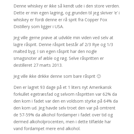
Denne whiskey er ikke så kendt ude i den store verden.
Dette er min egen lagring, og grunden til jeg skriver ‘e’ i
whiskey er fordi denne er rå sprit fra Copper Fox
Distillery som ligger i USA.
Jeg ville gerne prøve at udvikle min viden ved selv at
lagre råsprit. Denne råsprit består af 2/3 Rye og 1/3
malted byg. I sin egen råsprit har den nogle
smagsnoter af æble og røg. Selve råspritten er
destilleret 27 marts 2013.
Jeg ville ikke drikke denne som bare råsprit 🙂
Den er lagret 93 dage på et 1 liters nyt Amerikansk
forkullet egetræsfad og selvom råspritten var 62% da
den kom i fadet var den en voldsom styrke på 64% da
den kom ud. Jeg havde selv troet den var på omtrent
de 57-59% da alkohol fordamper i fadet over tid og
dermed alkoholprocenten, men i dette tilfælde har
vand fordampet mere end alkohol.