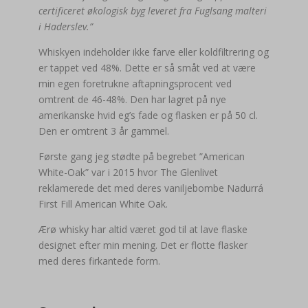
certificeret økologisk byg leveret fra Fuglsang malteri
i Haderslev.”
Whiskyen indeholder ikke farve eller koldfiltrering og
er tappet ved 48%. Dette er så småt ved at være
min egen foretrukne aftapningsprocent ved
omtrent de 46-48%. Den har lagret på nye
amerikanske hvid eg’s fade og flasken er på 50 cl.
Den er omtrent 3 år gammel.
Første gang jeg stødte på begrebet ”American
White-Oak” var i 2015 hvor The Glenlivet
reklamerede det med deres vaniljebombe Nadurrá
First Fill American White Oak.
Ærø whisky har altid været god til at lave flaske
designet efter min mening. Det er flotte flasker
med deres firkantede form.