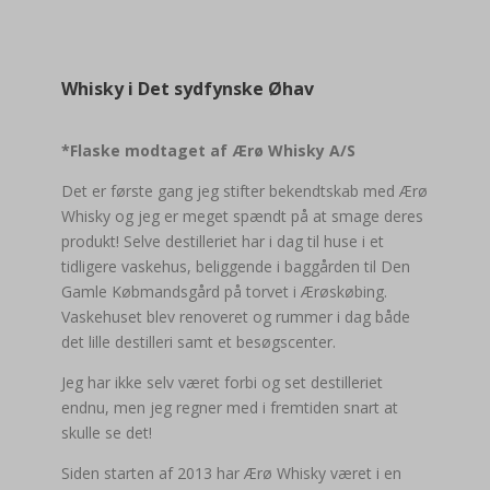
Whisky i Det sydfynske Øhav
*
Flaske modtaget
af Ærø Whisky A/S
Det er første gang jeg stifter bekendtskab med Ærø
Whisky og jeg er meget spændt på at smage deres
produkt! Selve destilleriet har i dag til huse i et
tidligere vaskehus, beliggende i baggården til Den
Gamle Købmandsgård på torvet i Ærøskøbing.
Vaskehuset blev renoveret og rummer i dag både
det lille destilleri samt et besøgscenter.
Jeg har ikke selv været forbi og set destilleriet
endnu, men jeg regner med i fremtiden snart at
skulle se det!
Siden starten af 2013 har Ærø Whisky været i en