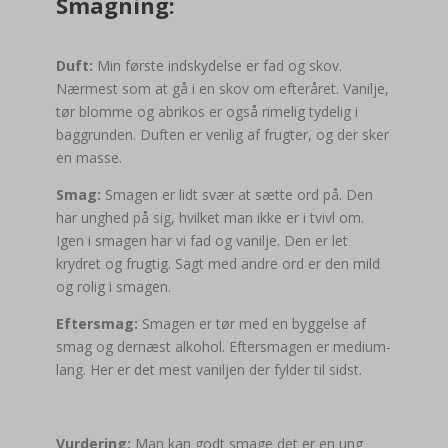
Smagning:
Duft:
Min første indskydelse er fad og skov.
Nærmest som at gå i en skov om efteråret. Vanilje,
tør blomme og abrikos er også rimelig tydelig i
baggrunden. Duften er venlig af frugter, og der sker
en masse.
Smag:
Smagen er lidt svær at sætte ord på. Den
har unghed på sig, hvilket man ikke er i tvivl om.
Igen i smagen har vi fad og vanilje. Den er let
krydret og frugtig. Sagt med andre ord er den mild
og rolig i smagen.
Eftersmag:
Smagen er tør med en byggelse af
smag og dernæst alkohol. Eftersmagen er medium-
lang. Her er det mest vaniljen der fylder til sidst.
Vurdering:
Man kan godt smage det er en ung