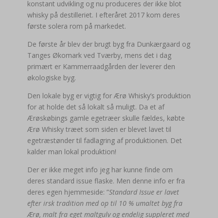
konstant udvikling og nu produceres der ikke blot
whisky på destilleriet. I efteråret 2017 kom deres
første solera rom på markedet.
De første år blev der brugt byg fra Dunkærgaard og
Tanges Økomark ved Tværby, mens det i dag
primært er Kammerraadgården der leverer den
økologiske byg.
Den lokale byg er vigtig for Ærø Whisky’s produktion
for at holde det så lokalt så muligt. Da et af
Ærøskøbings gamle egetræer skulle fældes, købte
Ærø Whisky træet som siden er blevet lavet til
egetræstønder til fadlagring af produktionen. Det
kalder man lokal produktion!
Der er ikke meget info jeg har kunne finde om
deres standard issue flaske. Men denne info er fra
deres egen hjemmeside: ”
Standard Issue er lavet
efter irsk tradition med op til 10 % umaltet byg fra
Ærø, malt fra eget maltgulv og endelig suppleret med